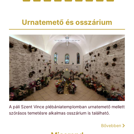
Urnatemető és osszárium
A páli Szent Vince plébániatemplomban urnatemető mellett
szórásos temetésre alkalmas osszárium is található.
Bővebben