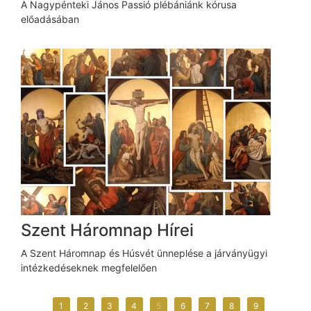
A Nagypénteki János Passió plébániánk kórusa
előadásában
Szent Háromnap Hírei
A Szent Háromnap és Húsvét ünneplése a járványügyi
intézkedéseknek megfelelően
1
2
3
4
5
6
7
8
9