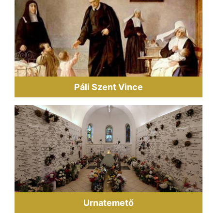
Páli Szent Vince
Urnatemető