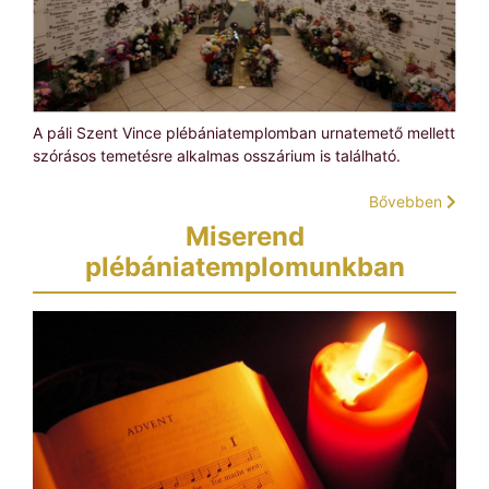
A páli Szent Vince plébániatemplomban urnatemető mellett
szórásos temetésre alkalmas osszárium is található.
Bővebben
Miserend
plébániatemplomunkban