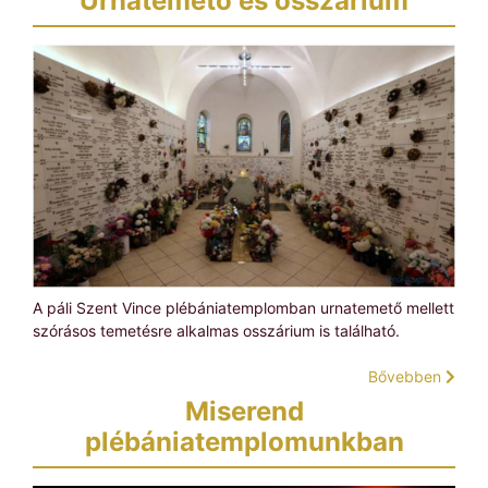
Urnatemető és osszárium
A páli Szent Vince plébániatemplomban urnatemető mellett
szórásos temetésre alkalmas osszárium is található.
Bővebben
Miserend
plébániatemplomunkban