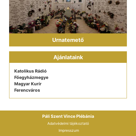
Urnatemető
Ajánlataink
Katolikus Rádió
Főegyházmegye
Magyar Kurír
Ferencváros
Páli Szent Vince Plébánia
Adatvédelmi tájékoztató
Impresszum