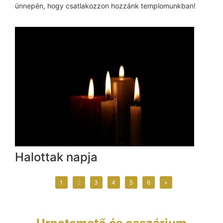
ünnepén, hogy csatlakozzon hozzánk templomunkban!
Halottak napja
1
2
3
4
5
6
»