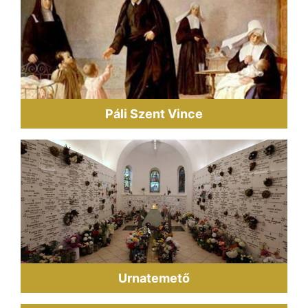
Páli Szent Vince
Urnatemető