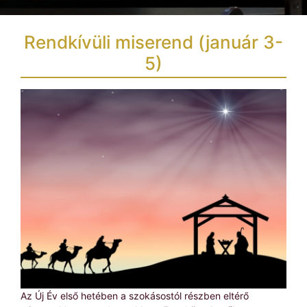
Rendkívüli miserend (január 3-
5)
Az Új Év első hetében a szokásostól részben eltérő