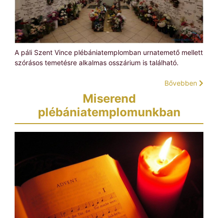
A páli Szent Vince plébániatemplomban urnatemető mellett
szórásos temetésre alkalmas osszárium is található.
Bővebben
Miserend
plébániatemplomunkban