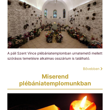
A páli Szent Vince plébániatemplomban urnatemető mellett
szórásos temetésre alkalmas osszárium is található.
Bővebben
Miserend
plébániatemplomunkban