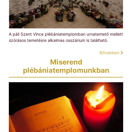
A páli Szent Vince plébániatemplomban urnatemető mellett
szórásos temetésre alkalmas osszárium is található.
Bővebben
Miserend
plébániatemplomunkban