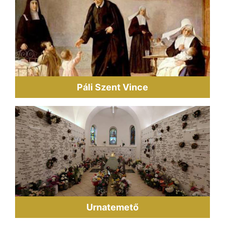
Páli Szent Vince
Urnatemető