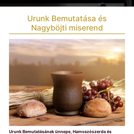
Urunk Bemutatása és
Nagyböjti miserend
Urunk Bemutatásának ünnepe, Hamvazószerda és