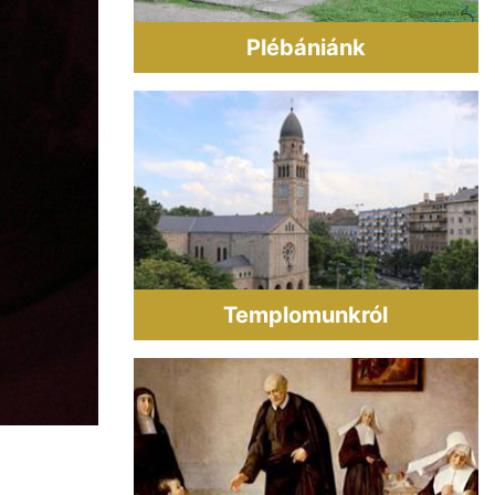
Plébániánk
Templomunkról