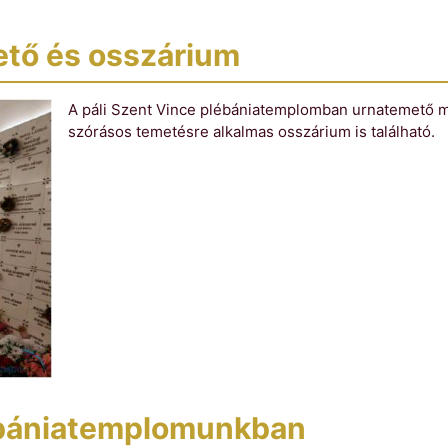
tő és osszárium
A páli Szent Vince plébániatemplomban urnatemető m
szórásos temetésre alkalmas osszárium is található.
ébániatemplomunkban