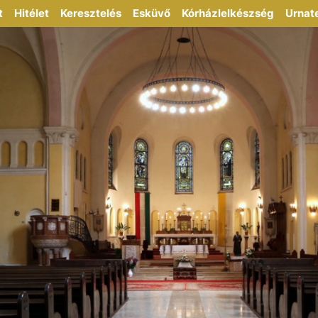
t
Hitélet
Keresztelés
Esküvő
Kórházlelkészség
Urnat