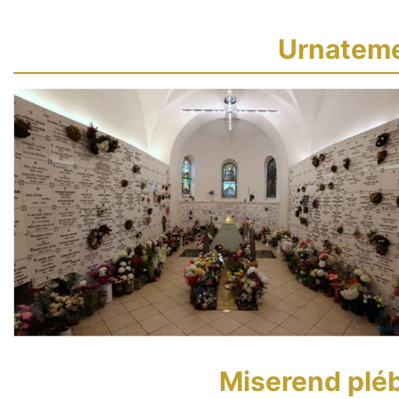
Urnateme
Miserend pl