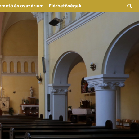
emető és osszárium
Elérhetőségek