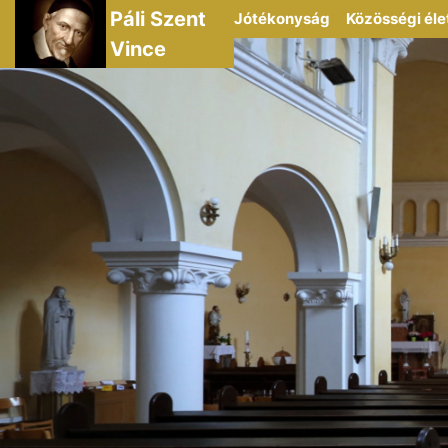
Páli Szent
Jótékonyság
Közösségi éle
Vince