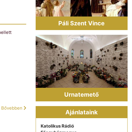
Páli Szent Vince
ellett
Urnatemető
Bővebben
Ajánlataink
Katolikus Rádió