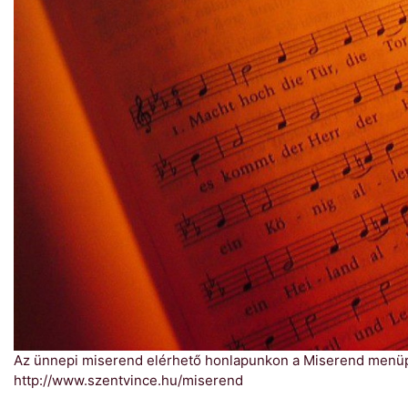
Az ünnepi miserend elérhető honlapunkon a Miserend menü
http://www.szentvince.hu/miserend