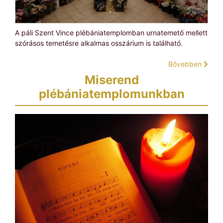
A páli Szent Vince plébániatemplomban urnatemető mellett
szórásos temetésre alkalmas osszárium is található.
Bővebben
Miserend
plébániatemplomunkban