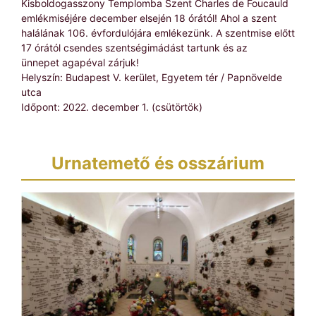
Kisboldogasszony Templomba Szent Charles de Foucauld
emlékmiséjére december elsején 18 órától! Ahol a szent
halálának 106. évfordulójára emlékezünk. A szentmise előtt
17 órától csendes szentségimádást tartunk és az
ünnepet agapéval zárjuk!
Helyszín: Budapest V. kerület, Egyetem tér / Papnövelde
utca
Időpont: 2022. december 1. (csütörtök)
Urnatemető és osszárium