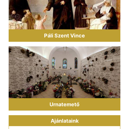
Páli Szent Vince
Urnatemető
Ajánlataink