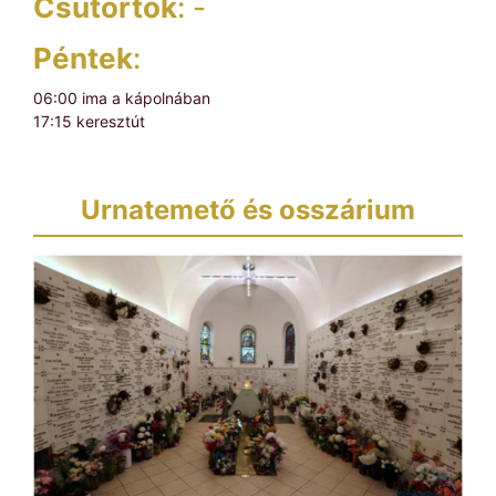
Csütörtök
: -
Péntek
:
06:00 ima a kápolnában
17:15 keresztút
Urnatemető és osszárium