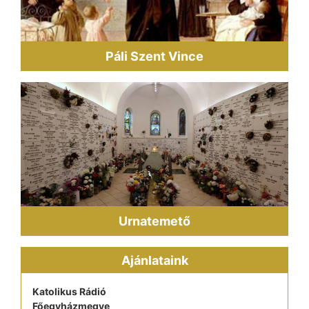
Páli Szent Vince
Urnatemető
Ajánlataink
Katolikus Rádió
Főegyházmegye