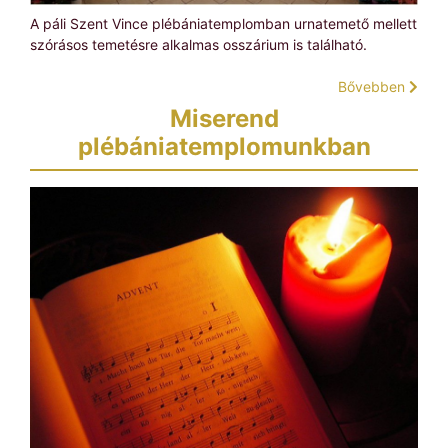
A páli Szent Vince plébániatemplomban urnatemető mellett
szórásos temetésre alkalmas osszárium is található.
Bővebben
Miserend
plébániatemplomunkban