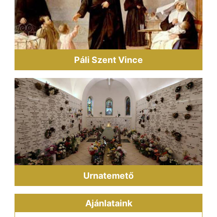
Páli Szent Vince
Urnatemető
Ajánlataink