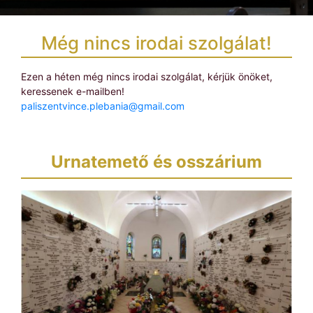
Még nincs irodai szolgálat!
Ezen a héten még nincs irodai szolgálat, kérjük önöket,
keressenek e-mailben!
paliszentvince.plebania@gmail.com
Urnatemető és osszárium