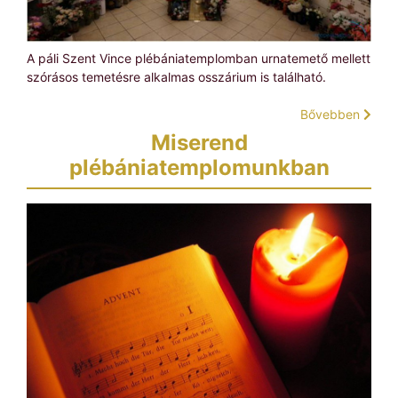
A páli Szent Vince plébániatemplomban urnatemető mellett
szórásos temetésre alkalmas osszárium is található.
Bővebben
Miserend
plébániatemplomunkban