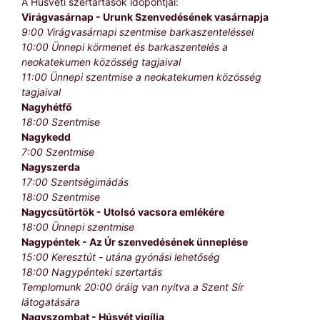
A Húsvéti szertartások időpontjai:
Virágvasárnap - Urunk Szenvedésének vasárnapja
9:00 Virágvasárnapi szentmise barkaszenteléssel
10:00 Ünnepi körmenet és barkaszentelés a
neokatekumen közösség tagjaival
11:00 Ünnepi szentmise a neokatekumen közösség
tagjaival
Nagyhétfő
18:00 Szentmise
Nagykedd
7:00 Szentmise
Nagyszerda
17:00 Szentségimádás
18:00 Szentmise
Nagycsütörtök - Utolsó vacsora emlékére
18:00 Ünnepi szentmise
Nagypéntek - Az Úr szenvedésének ünneplése
15:00 Keresztút - utána gyónási lehetőség
18:00 Nagypénteki szertartás
Templomunk 20:00 óráig van nyitva a Szent Sír
látogatására
Nagyszombat - Húsvét vigília