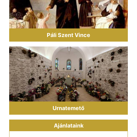
Páli Szent Vince
Urnatemető
Ajánlataink