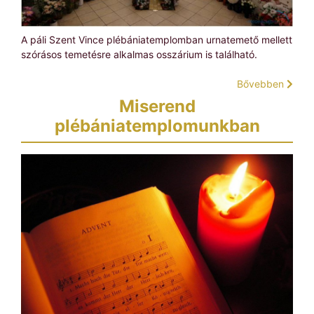
A páli Szent Vince plébániatemplomban urnatemető mellett
szórásos temetésre alkalmas osszárium is található.
Bővebben
Miserend
plébániatemplomunkban