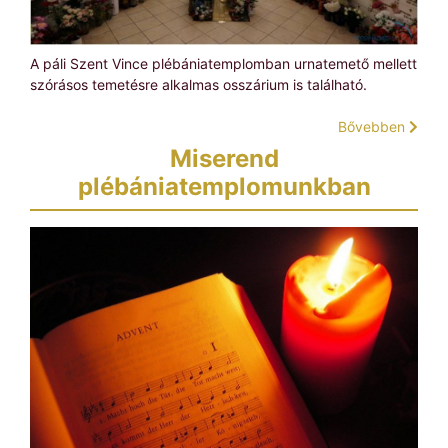
A páli Szent Vince plébániatemplomban urnatemető mellett
szórásos temetésre alkalmas osszárium is található.
Bővebben
Miserend
plébániatemplomunkban