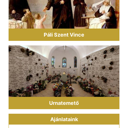
Páli Szent Vince
Urnatemető
Ajánlataink