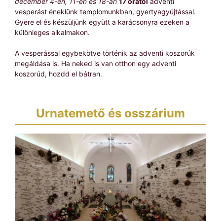
december 4-én, 11-én és 18-án
17 órától
adventi
vesperást éneklünk templomunkban, gyertyagyújtással.
Gyere el és készüljünk együtt a karácsonyra ezeken a
különleges alkalmakon.
A vesperással egybekötve történik az adventi koszorúk
megáldása is. Ha neked is van otthon egy adventi
koszorúd, hozdd el bátran.
Urnatemető és osszárium